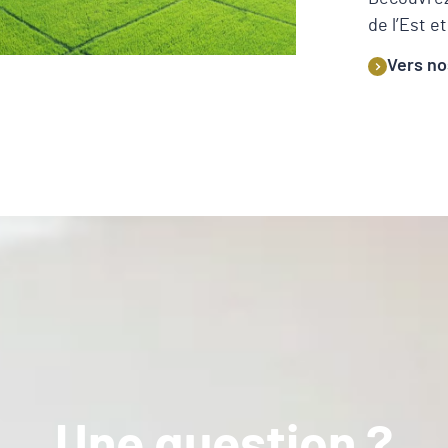
de l’Est e
Vers no
Une question ?