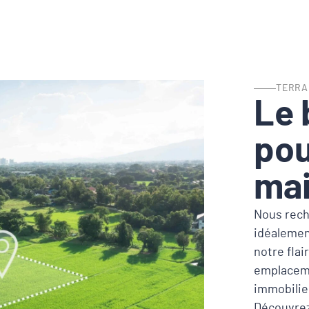
TERRA
Le 
pou
ma
Nous rech
idéalemen
notre fla
emplaceme
immobilier
Découvrez