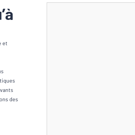
’à
é et
us
tiques
ovants
vons des