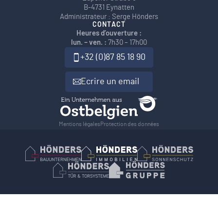
B-4731 Eynatten
Administrateur : Serge Hönders
CONTACT
Heures d’ouverture :
lun. – ven. :
7h30 – 17h00
+32 (0)87 85 18 90
Ecrire un email
Mentions légales
Protection des données
Hönders Bauunternehmen
Hoenders Immobilien
Hönders Son
Hönders Tür- und Torsysteme
Hoenders Gruppe