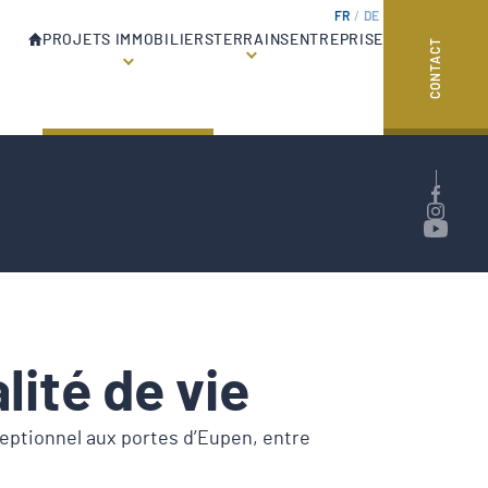
FR
DE
HOME
PROJETS IMMOBILIERS
TERRAINS
ENTREPRISE
CONTACT
lité de vie
xceptionnel aux portes d’Eupen, entre