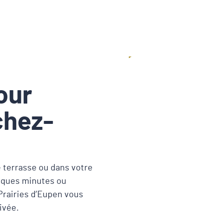
Play
our
chez-
 terrasse ou dans votre
uelques minutes ou
 Prairies d’Eupen vous
ivée.