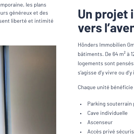
emporaine, les plans
Un projet 
eurs généreux et des
ent liberté et intimité
vers l’ave
Hönders Immobilien Gmb
bâtiments. De 64 m² à 1
logements sont pensés p
s’agisse d’y vivre ou d’y 
Chaque unité bénéficie 
Parking souterrain 
Cave individuelle
Ascenseur
Accès privé sécurisé