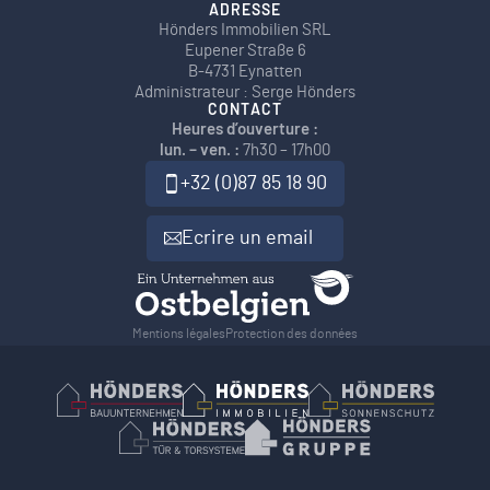
ADRESSE
Hönders Immobilien SRL
Eupener Straße 6
B-4731 Eynatten
Administrateur : Serge Hönders
CONTACT
Heures d’ouverture :
lun. – ven. :
7h30 – 17h00
+32 (0)87 85 18 90
Ecrire un email
Mentions légales
Protection des données
Hönders Bauunternehmen
Hoenders Immobilien
Hönders Son
Hönders Tür- und Torsysteme
Hoenders Gruppe