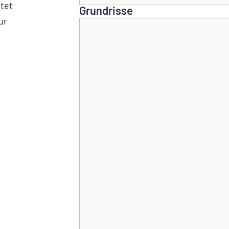
ttet
Grundrisse
ur