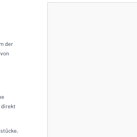
em der
 von
ne
 direkt
dstücke,