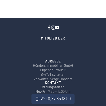
MITGLIED DER
ADRESSE
Hönders Immobilien GmbH
Eupener Straße 6
B-4731 Eynatten
Verwalter: Serge Hönders
KONTAKT
Öffnungszeiten:
Mo.-Fr.:
7.30 – 17.00 Uhr
+32 (0)87 85 18 90